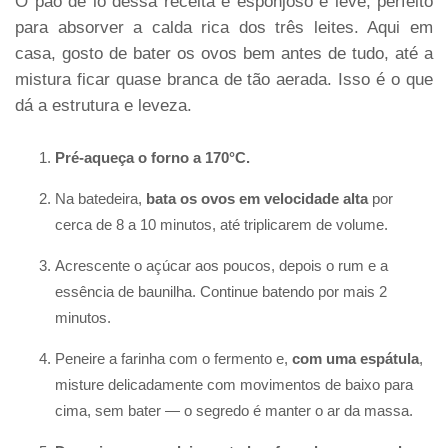
O pão de ló dessa receita é esponjoso e leve, perfeito
para absorver a calda rica dos três leites. Aqui em
casa, gosto de bater os ovos bem antes de tudo, até a
mistura ficar quase branca de tão aerada. Isso é o que
dá a estrutura e leveza.
Pré-aqueça o forno a 170°C.
Na batedeira,
bata os ovos em velocidade alta
por
cerca de 8 a 10 minutos, até triplicarem de volume.
Acrescente o açúcar aos poucos, depois o rum e a
essência de baunilha. Continue batendo por mais 2
minutos.
Peneire a farinha com o fermento e,
com uma espátula
,
misture delicadamente com movimentos de baixo para
cima, sem bater — o segredo é manter o ar da massa.