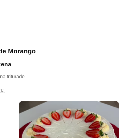
 de Morango
zena
na triturado
ida