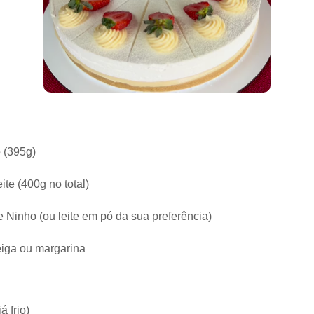
o (395g)
ite (400g no total)
e Ninho (ou leite em pó da sua preferência)
eiga ou margarina
 frio)