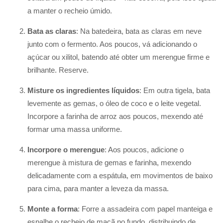
a manter o recheio úmido.
Bata as claras
: Na batedeira, bata as claras em neve
junto com o fermento. Aos poucos, vá adicionando o
açúcar ou xilitol, batendo até obter um merengue firme e
brilhante. Reserve.
Misture os ingredientes líquidos
: Em outra tigela, bata
levemente as gemas, o óleo de coco e o leite vegetal.
Incorpore a farinha de arroz aos poucos, mexendo até
formar uma massa uniforme.
Incorpore o merengue
: Aos poucos, adicione o
merengue à mistura de gemas e farinha, mexendo
delicadamente com a espátula, em movimentos de baixo
para cima, para manter a leveza da massa.
Monte a forma
: Forre a assadeira com papel manteiga e
espalhe o recheio de maçã no fundo, distribuindo de