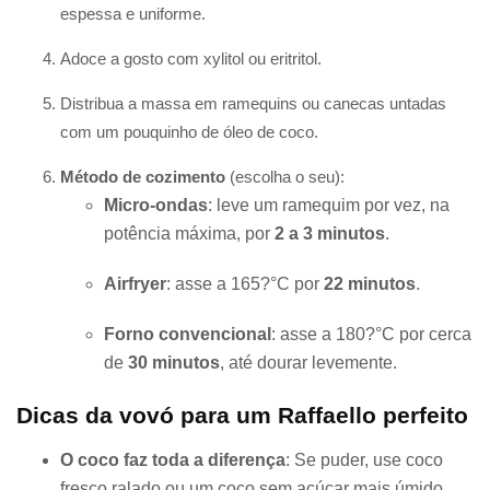
espessa e uniforme.
Adoce a gosto com xylitol ou eritritol.
Distribua a massa em ramequins ou canecas untadas
com um pouquinho de óleo de coco.
Método de cozimento
(escolha o seu):
Micro-ondas
: leve um ramequim por vez, na
potência máxima, por
2 a 3 minutos
.
Airfryer
: asse a 165?°C por
22 minutos
.
Forno convencional
: asse a 180?°C por cerca
de
30 minutos
, até dourar levemente.
Dicas da vovó para um Raffaello perfeito
O coco faz toda a diferença
: Se puder, use coco
fresco ralado ou um coco sem açúcar mais úmido.