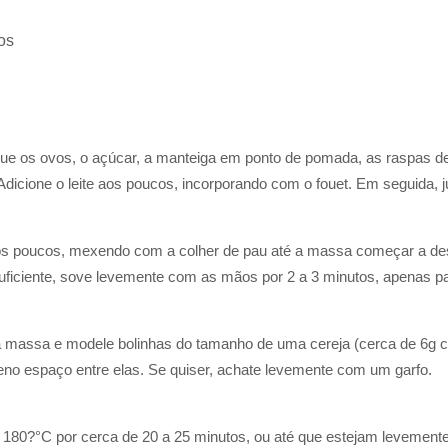
tos
ue os ovos, o açúcar, a manteiga em ponto de pomada, as raspas de 
dicione o leite aos poucos, incorporando com o fouet. Em seguida, j
os poucos, mexendo com a colher de pau até a massa começar a desgr
uficiente, sove levemente com as mãos por 2 a 3 minutos, apenas para
massa e modele bolinhas do tamanho de uma cereja (cerca de 6g c
no espaço entre elas. Se quiser, achate levemente com um garfo.
 180?°C por cerca de 20 a 25 minutos, ou até que estejam levement