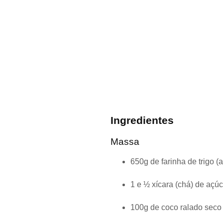
Ingredientes
Massa
650g de farinha de trigo 
1 e ½ xícara (chá) de açúc
100g de coco ralado seco (