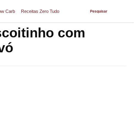
ow Carb
Receitas Zero Tudo
Pesquisar
scoitinho com
vó