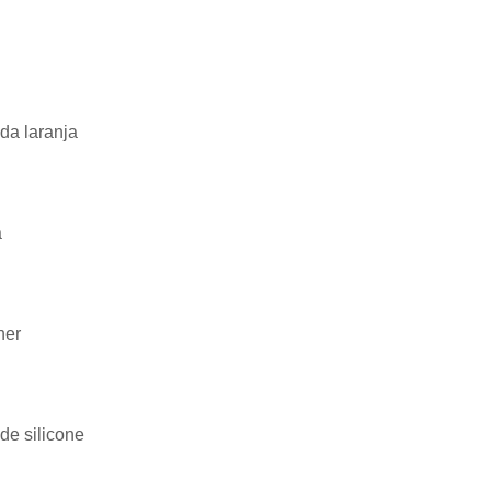
da laranja
a
her
de silicone