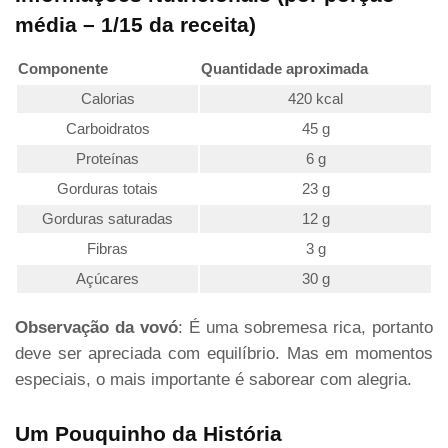
média – 1/15 da receita)
Componente
Quantidade aproximada
Calorias
420 kcal
Carboidratos
45 g
Proteínas
6 g
Gorduras totais
23 g
Gorduras saturadas
12 g
Fibras
3 g
Açúcares
30 g
Observação da vovó
: É uma sobremesa rica, portanto
deve ser apreciada com equilíbrio. Mas em momentos
especiais, o mais importante é saborear com alegria.
Um Pouquinho da História