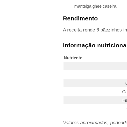
manteiga ghee caseira.
Rendimento
A receita rende 6 pãezinhos i
Informação nutriciona
Nutriente
Ca
Fi
Valores aproximados, podendo 