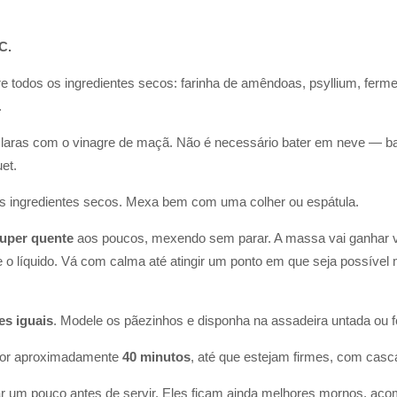
C.
e todos os ingredientes secos: farinha de amêndoas, psyllium, ferm
.
 claras com o vinagre de maçã. Não é necessário bater em neve — ba
et.
os ingredientes secos. Mexa bem com uma colher ou espátula.
super quente
aos poucos, mexendo sem parar. A massa vai ganhar vo
e o líquido. Vá com calma até atingir um ponto em que seja possív
es iguais
. Modele os pãezinhos e disponha na assadeira untada ou 
 por aproximadamente
40 minutos
, até que estejam firmes, com casc
riar um pouco antes de servir. Eles ficam ainda melhores mornos, 