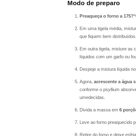
Modo de preparo
Preaqueça o forno a 175?°
Em uma tigela média, mistur
que fiquem bem distribuídos
Em outra tigela, misture as
líquidos com um garfo ou fou
Despeje a mistura líquida n
Agora,
acrescente a água 
conforme o psyllium absorv
umedecidas.
Divida a massa em
6 porçõ
Leve ao forno preaquecido
Retire do forno e deixe esf