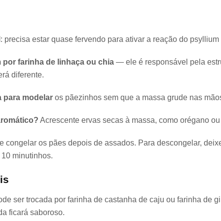
l
: precisa estar quase fervendo para ativar a reação do psyllium e
 por farinha de linhaça ou chia
— ele é responsável pela estru
erá diferente.
 para modelar
os pãezinhos sem que a massa grude nas mão
aromático?
Acrescente ervas secas à massa, como orégano ou 
de congelar os pães depois de assados. Para descongelar, deix
 10 minutinhos.
is
pode ser trocada por farinha de castanha de caju ou farinha de g
a ficará saboroso.