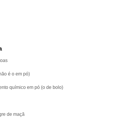
a
doas
(não é o em pó)
ento químico em pó (o de bolo)
agre de maçã