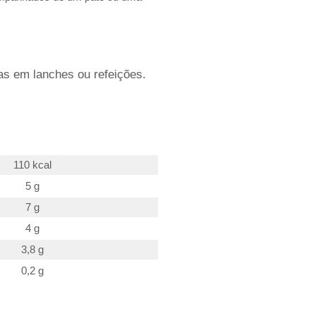
cas em lanches ou refeições.
110 kcal
5 g
7 g
4 g
3,8 g
0,2 g