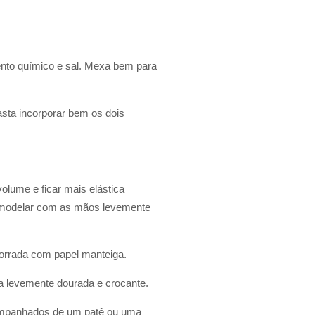
ento químico e sal. Mexa bem para
sta incorporar bem os dois
lume e ficar mais elástica
el modelar com as mãos levemente
forrada com papel manteiga.
a levemente dourada e crocante.
acompanhados de um patê ou uma