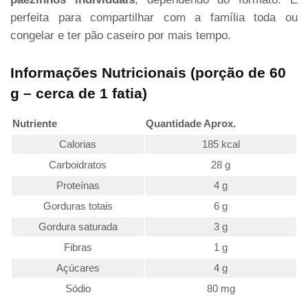
perfeita para compartilhar com a família toda ou
congelar e ter pão caseiro por mais tempo.
Informações Nutricionais (porção de 60
g – cerca de 1 fatia)
Nutriente
Quantidade Aprox.
Calorias
185 kcal
Carboidratos
28 g
Proteínas
4 g
Gorduras totais
6 g
Gordura saturada
3 g
Fibras
1 g
Açúcares
4 g
Sódio
80 mg