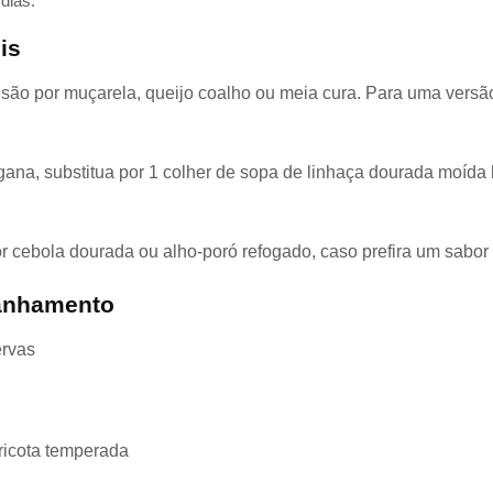
dias.
is
são por muçarela, queijo coalho ou meia cura. Para uma versão
na, substitua por 1 colher de sopa de linhaça dourada moída 
r cebola dourada ou alho-poró refogado, caso prefira um sabor
anhamento
ervas
 ricota temperada