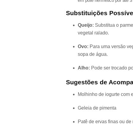
em pote hermético por até 3 
Substituições Possíve
Queijo:
Substitua o parme
vegetal ralado.
Ovo:
Para uma versão vega
sopa de água.
Alho:
Pode ser trocado po
Sugestões de Acomp
Molhinho de iogurte com 
Geleia de pimenta
Patê de ervas finas ou de