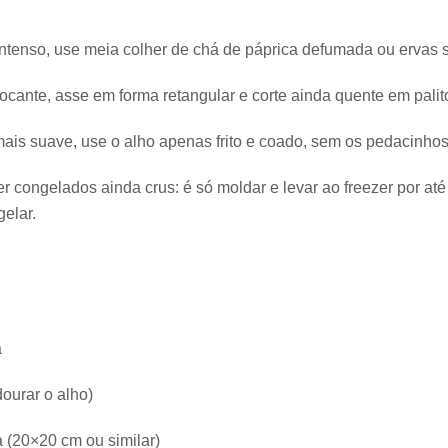
intenso, use meia colher de chá de páprica defumada ou ervas 
ocante, asse em forma retangular e corte ainda quente em palito
is suave, use o alho apenas frito e coado, sem os pedacinhos
r congelados ainda crus: é só moldar e levar ao freezer por até
elar.
a
ourar o alho)
 (20×20 cm ou similar)