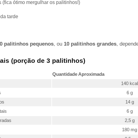
fica ótimo mergulhar os palitinhos!)
da tarde
0 palitinhos pequenos
, ou
10 palitinhos grandes
, depende
is (porção de 3 palitinhos)
Quantidade Aproximada
140 kcal
s
6 g
os
14 g
tais
6 g
uradas
2,5 g
180 mg