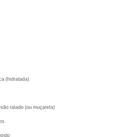
ca (hidratada)
esão ralado (ou muçarela)
os
gosto