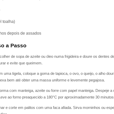
)
l toalha)
inhos depois de assados
so a Passo
lher de sopa de azeite ou óleo numa frigideira e doure os dentes de
rar e evite que queimem.
 uma tigela, coloque a goma de tapioca, o ovo, o queijo, o alho dour
 Mexa bem até obter uma massa uniforme e levemente pegajosa.
orma com manteiga, azeite ou forre com papel manteiga. Despeje a
 Leve ao forno preaquecido a 180°C por aproximadamente 30 minutos o
r e corte em palitos com uma faca afiada. Sirva morninhos ou espe