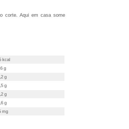
o corte. Aqui em casa some
5 kcal
6 g
,2 g
,5 g
,2 g
,6 g
5 mg