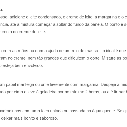
o:
o, adicione o leite condensado, o creme de leite, a margarina e o c
a, até a mistura começar a soltar do fundo da panela. O ponto é s
conta do creme de leite.
a com as mãos ou com a ajuda de um rolo de massa – o ideal é qu
m no creme, nem tão grandes que dificultem o corte. Misture as bol
o esteja bem envolvido.
m papel manteiga ou unte levemente com margarina. Despeje a mis
lado por cima e leve à geladeira por no mínimo 2 horas, ou até firmar
quadradinhos com uma faca untada ou passada na água quente. Se qu
deixar mais bonito e saboroso.