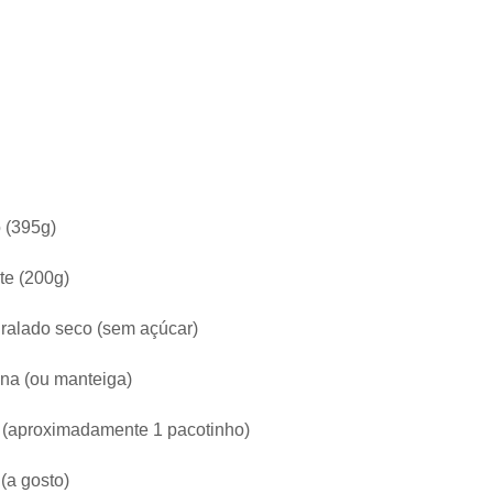
o (395g)
te (200g)
 ralado seco (sem açúcar)
ina (ou manteiga)
 (aproximadamente 1 pacotinho)
 (a gosto)