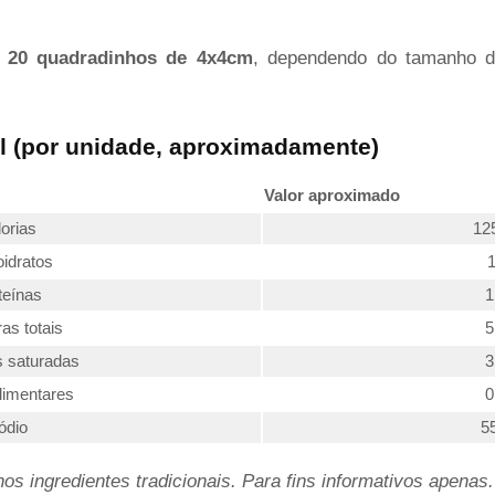
e
20 quadradinhos de 4x4cm
, dependendo do tamanho d
l (por unidade, aproximadamente)
Valor aproximado
orias
12
idratos
1
teínas
1
as totais
5
 saturadas
3
limentares
0
ódio
5
s ingredientes tradicionais. Para fins informativos apenas.