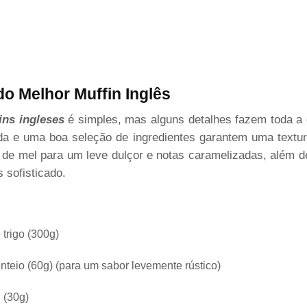
do Melhor Muffin Inglês
ins ingleses
é simples, mas alguns detalhes fazem toda a d
da e uma boa seleção de ingredientes garantem uma textur
 de mel para um leve dulçor e notas caramelizadas, além d
 sofisticado.
 trigo (300g)
enteio (60g) (para um sabor levemente rústico)
 (30g)