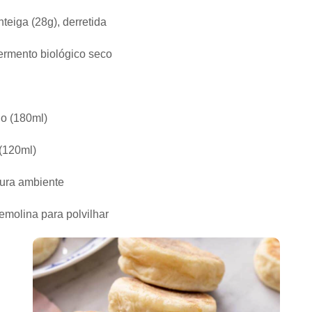
teiga (28g), derretida
fermento biológico seco
no (180ml)
(120ml)
ura ambiente
emolina para polvilhar