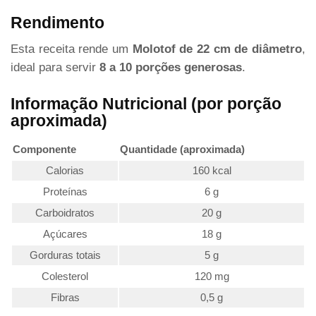
Rendimento
Esta receita rende um
Molotof de 22 cm de diâmetro
,
ideal para servir
8 a 10 porções generosas
.
Informação Nutricional (por porção
aproximada)
Componente
Quantidade (aproximada)
Calorias
160 kcal
Proteínas
6 g
Carboidratos
20 g
Açúcares
18 g
Gorduras totais
5 g
Colesterol
120 mg
Fibras
0,5 g