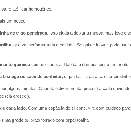
Misture até ficar homogêneo.
ais um pouco.
inha de trigo peneirada
. Isso ajuda a deixar a massa mais leve e 
unilha
, que vai perfumar toda a cozinha. Se quiser inovar, pode us
ermento químico
com delicadeza. Não bata demais nesse momento.
a bisnaga ou saco de confeitar
, o que facilita para colocar direit
por alguns minutos. Quando estiver pronta, preencha cada cavida
e (ela cresce!).
 de cada lado
. Com uma espátula de silicone, vire com cuidado para
re uma grade
ou prato forrado com papel-toalha.