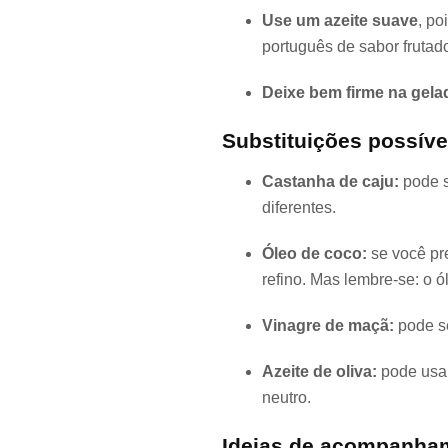
Use um azeite suave
, po
português de sabor frutad
Deixe bem firme na gelad
Substituições possíve
Castanha de caju:
pode s
diferentes.
Óleo de coco:
se você pre
refino. Mas lembre-se: o 
Vinagre de maçã:
pode se
Azeite de oliva:
pode usar
neutro.
Ideias de acompanha