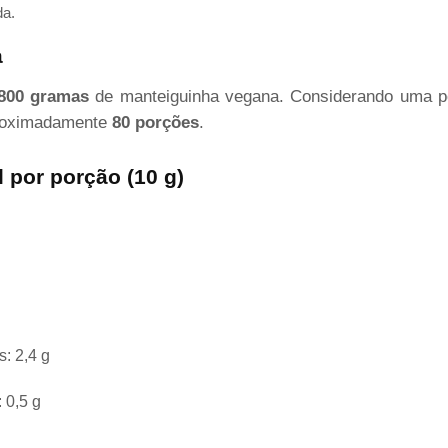
da.
a
800 gramas
de manteiguinha vegana. Considerando uma p
proximadamente
80 porções
.
 por porção (10 g)
: 2,4 g
 0,5 g