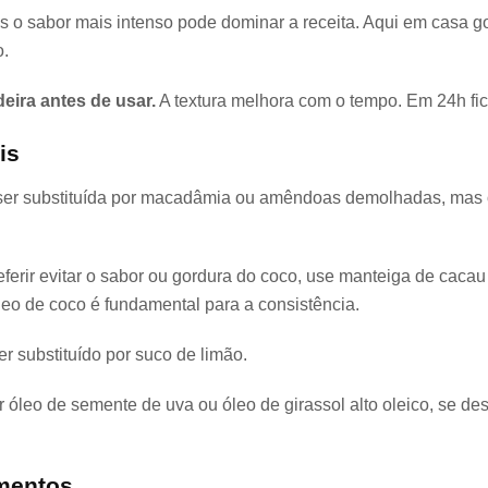
is o sabor mais intenso pode dominar a receita. Aqui em casa g
o.
eira antes de usar.
A textura melhora com o tempo. Em 24h fica
is
er substituída por macadâmia ou amêndoas demolhadas, mas o 
ferir evitar o sabor ou gordura do coco, use manteiga de caca
óleo de coco é fundamental para a consistência.
r substituído por suco de limão.
 óleo de semente de uva ou óleo de girassol alto oleico, se de
mentos