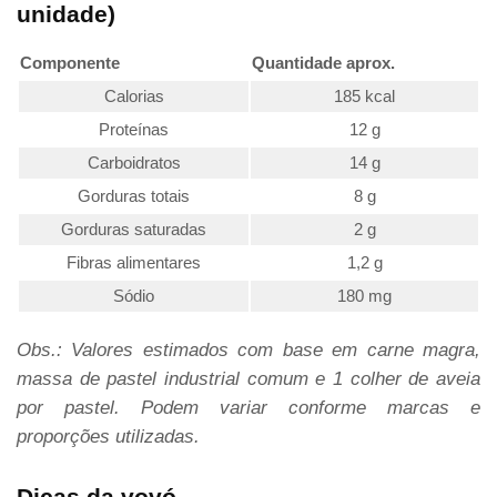
unidade)
Componente
Quantidade aprox.
Calorias
185 kcal
Proteínas
12 g
Carboidratos
14 g
Gorduras totais
8 g
Gorduras saturadas
2 g
Fibras alimentares
1,2 g
Sódio
180 mg
Obs.: Valores estimados com base em carne magra,
massa de pastel industrial comum e 1 colher de aveia
por pastel. Podem variar conforme marcas e
proporções utilizadas.
Dicas da vovó