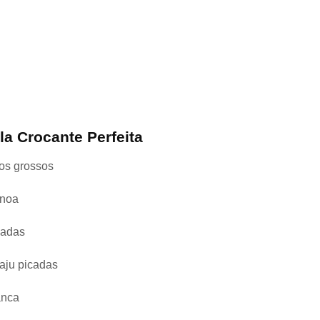
la Crocante Perfeita
cos grossos
inoa
cadas
aju picadas
anca