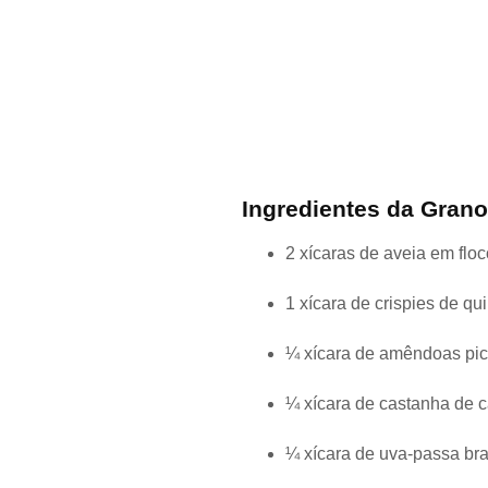
Ingredientes da Grano
2 xícaras de aveia em flo
1 xícara de crispies de qu
¼ xícara de amêndoas pi
¼ xícara de castanha de c
¼ xícara de uva-passa br