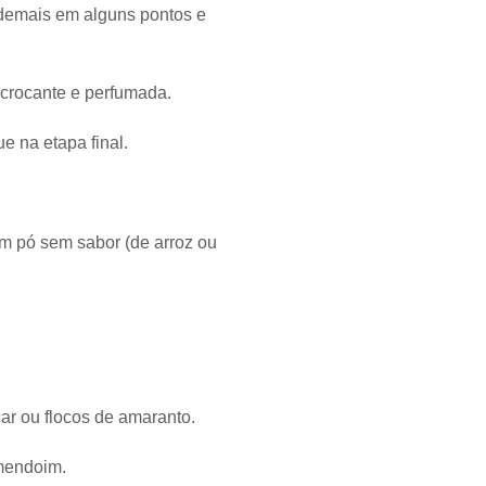
m demais em alguns pontos e
 crocante e perfumada.
e na etapa final.
em pó sem sabor (de arroz ou
car ou flocos de amaranto.
amendoim.