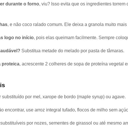
er durante o forno
, viu? Isso evita que os ingredientes torre
nhas
, e não coco ralado comum. Ele deixa a granola muito mais
s logo no início
, pois elas queimam facilmente. Sempre coloqu
saudável?
Substitua metade do melado por pasta de tâmaras.
 proteica
, acrescente 2 colheres de sopa de proteína vegetal 
is
r substituído por mel, xarope de bordo (maple syrup) ou agave.
ão encontrar, use arroz integral tufado, flocos de milho sem açú
: substituíveis por nozes, sementes de girassol ou até mesmo 