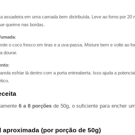
 a assadeira em uma camada bem distribuída. Leve ao forno por 20
que queime nas bordas.
rfumada
:
nte o coco fresco em tiras e a uva-passa. Misture bem e volte ao fo
a dourar.
ento
:
anola esfriar lá dentro com a porta entreaberta. Isso ajuda a potencial
tico.
eceita
adamente
6 a 8 porções
de 50g, o suficiente para encher u
l aproximada (por porção de 50g)