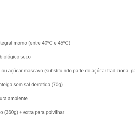
integral morno (entre 40ºC e 45ºC)
 biológico seco
 ou açúcar mascavo (substituindo parte do açúcar tradicional pa
teiga sem sal derretida (70g)
ura ambiente
go (360g) + extra para polvilhar