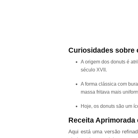
Curiosidades sobre
A origem dos donuts é atr
século XVII.
A forma clássica com bur
massa fritava mais unifo
Hoje, os donuts são um í
Receita Aprimorada 
Aqui está uma versão refinad