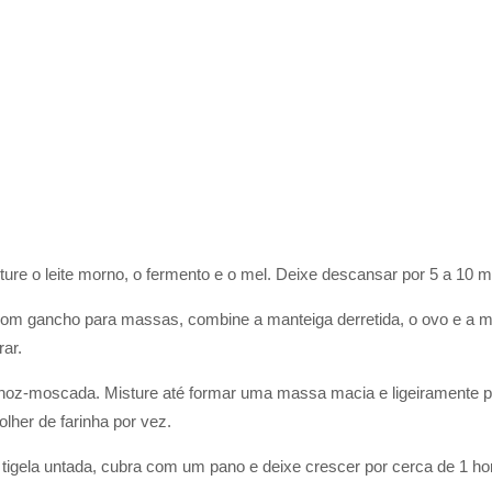
ure o leite morno, o fermento e o mel. Deixe descansar por 5 a 10 
com gancho para massas, combine a manteiga derretida, o ovo e a m
rar.
 a noz-moscada. Misture até formar uma massa macia e ligeiramente p
lher de farinha por vez.
tigela untada, cubra com um pano e deixe crescer por cerca de 1 ho