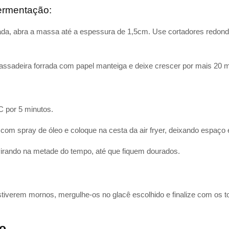
rmentação:
ada, abra a massa até a espessura de 1,5cm. Use cortadores redond
ssadeira forrada com papel manteiga e deixe crescer por mais 20 m
C por 5 minutos.
com spray de óleo e coloque na cesta da air fryer, deixando espaço e
virando na metade do tempo, até que fiquem dourados.
tiverem mornos, mergulhe-os no glacê escolhido e finalize com os t
so