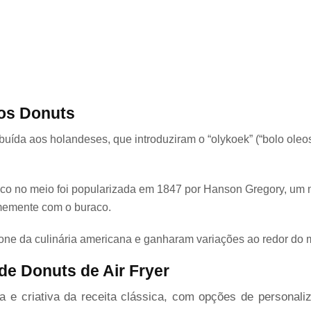
 os Donuts
ibuída aos holandeses, que introduziram o “olykoek” (“bolo ole
aco no meio foi popularizada em 1847 por Hanson Gregory, um 
rmemente com o buraco.
cone da culinária americana e ganharam variações ao redor do
de Donuts de Air Fryer
a e criativa da receita clássica, com opções de personali