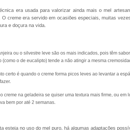
écnica era usada para valorizar ainda mais o mel artesa
. O creme era servido em ocasiões especiais, muitas vez
ura e doçura na vida.
ranjeira ou o silvestre leve são os mais indicados, pois têm sab
 (como o de eucalipto) tende a não atingir a mesma cremosida
nto certo é quando o creme forma picos leves ao levantar a espá
fazer.
 o creme na geladeira se quiser uma textura mais firme, ou em lo
rva bem por até 2 semanas.
a esteja no uso do mel puro, há algumas adaptações possí