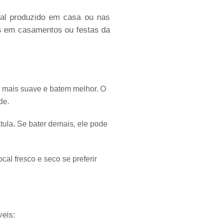
nal produzido em casa ou nas
es em casamentos ou festas da
or mais suave e batem melhor. O
de.
tula. Se bater demais, ele pode
cal fresco e seco se preferir
veis: