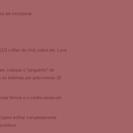
só até incorporar.
1/2 colher de chá) sobre ele. Leve
e, coloque o “pinguinho” de
 as bolinhas por pelo menos 30
star firmes e o centro ainda um
 Espere esfriar completamente
acontece.