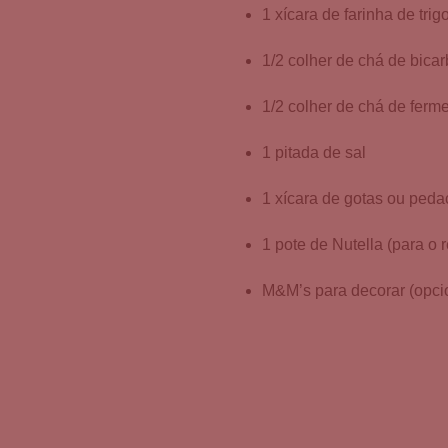
1 xícara de farinha de trig
1/2 colher de chá de bica
1/2 colher de chá de ferm
1 pitada de sal
1 xícara de gotas ou peda
1 pote de Nutella (para o 
M&M’s para decorar (opcio