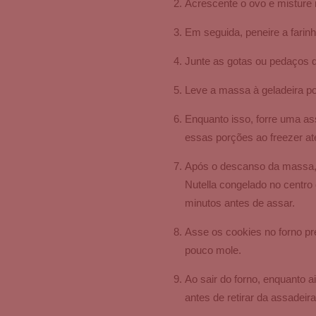
Acrescente o ovo e misture
Em seguida, peneire a farinha
Junte as gotas ou pedaços d
Leve a massa à geladeira por
Enquanto isso, forre uma as
essas porções ao freezer at
Após o descanso da massa, r
Nutella congelado no centro
minutos antes de assar.
Asse os cookies no forno pr
pouco mole.
Ao sair do forno, enquanto 
antes de retirar da assadei