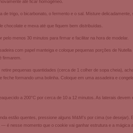
 novamente até ficar homogêneo.
 de trigo, o bicarbonato, o fermento e o sal. Misture delicadamente, 
e chocolate e mexa até que fiquem bem distribuídas.
 pelo menos 30 minutos para firmar e facilitar na hora de modelar.
sadeira com papel manteiga e coloque pequenas porções de Nutella (
é firmarem.
etire pequenas quantidades (cerca de 1 colher de sopa cheia), achat
 e feche formando uma bolinha. Coloque em uma assadeira e congele
eaquecido a 200°C por cerca de 10 a 12 minutos. As laterais devem e
ainda estão quentes, pressione alguns M&M’s por cima (se desejar).
ra — é nesse momento que o cookie vai ganhar estrutura e a mágica 