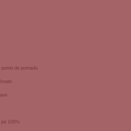
m ponto de pomada
finado
cavo
m pó 100%