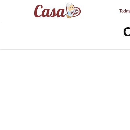
Todas
C