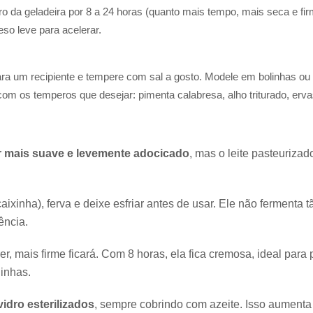
ro da geladeira por 8 a 24 horas (quanto mais tempo, mais seca e fi
so leve para acelerar.
ara um recipiente e tempere com sal a gosto. Modele em bolinhas ou 
com os temperos que desejar: pimenta calabresa, alho triturado, erv
r mais suave e levemente adocicado
, mas o leite pasteuriza
aixinha), ferva e deixe esfriar antes de usar. Ele não fermenta t
ncia.
r, mais firme ficará. Com 8 horas, ela fica cremosa, ideal para
inhas.
idro esterilizados
, sempre cobrindo com azeite. Isso aumenta 