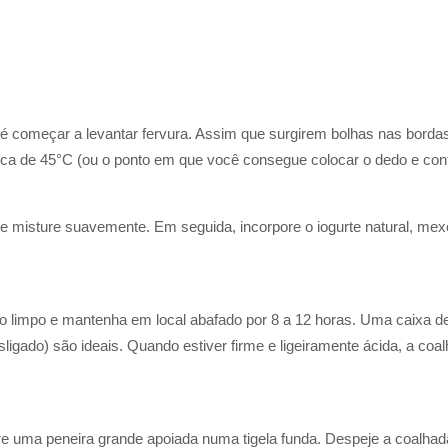
té começar a levantar fervura. Assim que surgirem bolhas nas bordas
erca de 45°C (ou o ponto em que você consegue colocar o dedo e con
e misture suavemente. Em seguida, incorpore o iogurte natural, me
.
limpo e mantenha em local abafado por 8 a 12 horas. Uma caixa de i
ligado) são ideais. Quando estiver firme e ligeiramente ácida, a coa
 uma peneira grande apoiada numa tigela funda. Despeje a coalhada