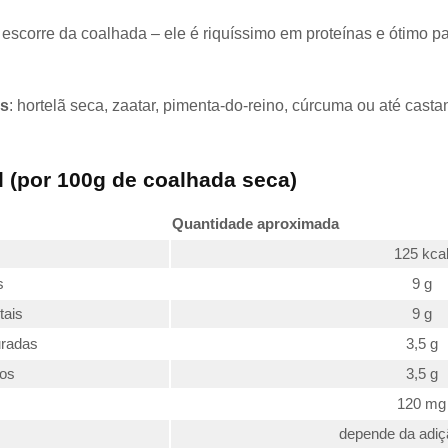
 escorre da coalhada – ele é riquíssimo em proteínas e ótimo p
s
: hortelã seca, zaatar, pimenta-do-reino, cúrcuma ou até cast
l (por 100g de coalhada seca)
Quantidade aproximada
125 kca
s
9 g
tais
9 g
uradas
3,5 g
tos
3,5 g
120 mg
depende da adiç