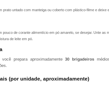
 um prato untado com manteiga ou coberto com plástico-filme e deixe 
m pouco de corante alimentício em pó amarelo, se desejar. Unte as
stura de leite em pó.
a
, você prepara aproximadamente
30 brigadeiros
médios
ões.
nais (por unidade, aproximadamente)