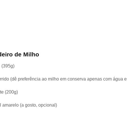
deiro de Milho
o (395g)
orrido (dê preferência ao milho em conserva apenas com água e 
te (200g)
l amarelo (a gosto, opcional)