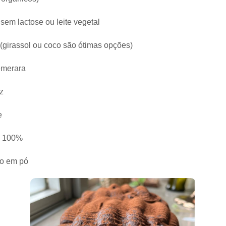
sem lactose ou leite vegetal
 (girassol ou coco são ótimas opções)
emerara
oz
e
ó 100%
to em pó