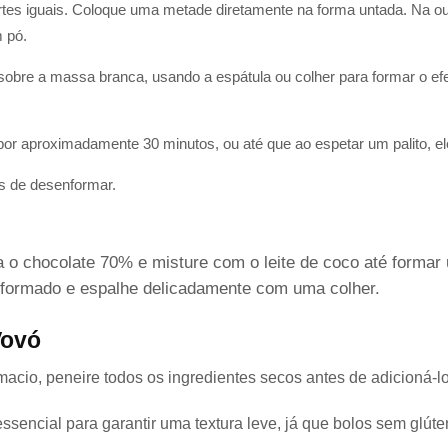
tes iguais. Coloque uma metade diretamente na forma untada. Na out
 pó.
bre a massa branca, usando a espátula ou colher para formar o efe
por aproximadamente 30 minutos, ou até que ao espetar um palito, ele
s de desenformar.
ta o chocolate 70% e misture com o leite de coco até formar
nformado e espalhe delicadamente com uma colher.
Vovó
acio, peneire todos os ingredientes secos antes de adicioná-l
essencial para garantir uma textura leve, já que bolos sem glút