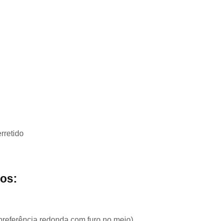
rretido
ios:
preferência redonda com furo no meio)