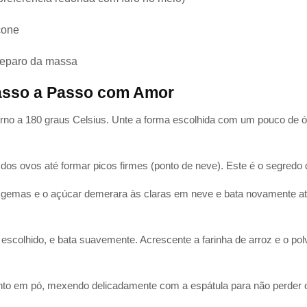
cone
reparo da massa
asso a Passo com Amor
o a 180 graus Celsius. Unte a forma escolhida com um pouco de óle
 dos ovos até formar picos firmes (ponto de neve). Este é o segredo
s gemas e o açúcar demerara às claras em neve e bata novamente a
e escolhido, e bata suavemente. Acrescente a farinha de arroz e o polv
ento em pó, mexendo delicadamente com a espátula para não perder 