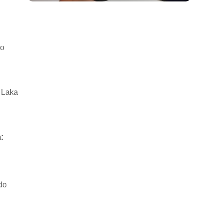
do
 Laka
:
do