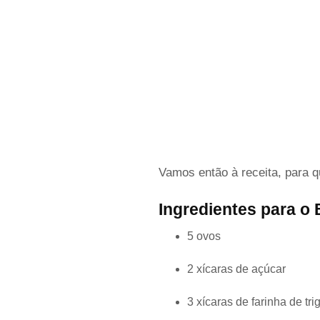
Vamos então à receita, para
Ingredientes para o 
5 ovos
2 xícaras de açúcar
3 xícaras de farinha de tri