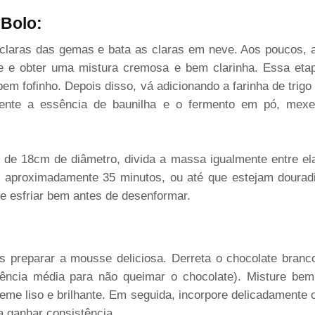
 Bolo:
 claras das gemas e bata as claras em neve. Aos poucos, 
e e obter uma mistura cremosa e bem clarinha. Essa etap
bem fofinho. Depois disso, vá adicionando a farinha de trigo
scente a essência de baunilha e o fermento em pó, me
 de 18cm de diâmetro, divida a massa igualmente entre el
r aproximadamente 35 minutos, ou até que estejam dourad
eixe esfriar bem antes de desenformar.
os preparar a mousse deliciosa. Derreta o chocolate bran
ência média para não queimar o chocolate). Misture bem
eme liso e brilhante. Em seguida, incorpore delicadamente o 
a ganhar consistência.