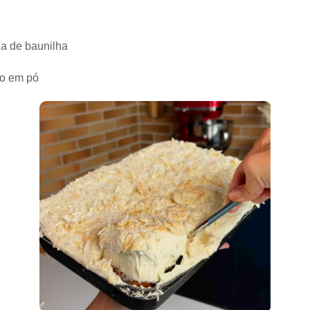
ia de baunilha
to em pó