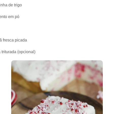
inha de trigo
mento em pó
ã fresca picada
 triturada (opcional)