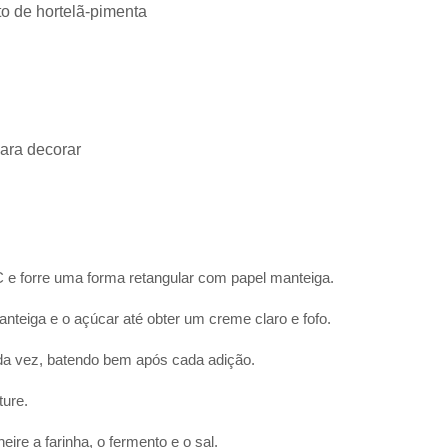
to de hortelã-pimenta
para decorar
 e forre uma forma retangular com papel manteiga.
nteiga e o açúcar até obter um creme claro e fofo.
da vez, batendo bem após cada adição.
ture.
ire a farinha, o fermento e o sal.