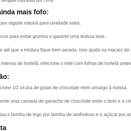
 bengala trituradas por cima.
inda mais fofo:
 por iogurte natural para umidade extra.
cos para evitar grumos e garantir uma textura leve.
r até que a mistura fique bem aerada, isso ajuda na maciez do 
ntenso de hortelã, infecione o leite com folhas de hortelã antes
ão:
cione 1/2 xícara de gotas de chocolate meio amargo à massa.
ente uma camada de ganache de chocolate entre o bolo e a cob
ua a farinha de trigo por farinha de amêndoas e o açúcar por ad
ta