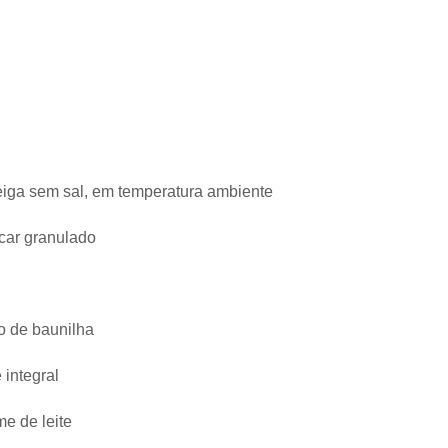
eiga sem sal, em temperatura ambiente
úcar granulado
to de baunilha
 integral
me de leite