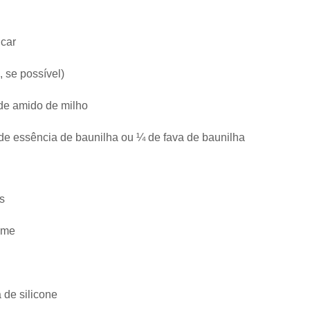
úcar
 se possível)
 de amido de milho
de essência de baunilha ou ¼ de fava de baunilha
s
eme
 de silicone