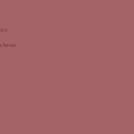
oco.
 ferver.