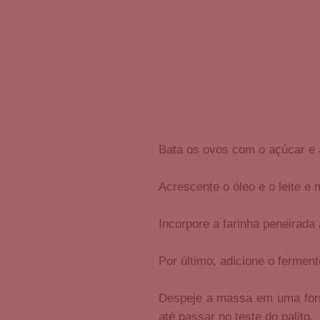
Bata os ovos com o açúcar e a
Acrescente o óleo e o leite e 
Incorpore a farinha peneirada
Por último, adicione o fermen
Despeje a massa em uma form
até passar no teste do palito.