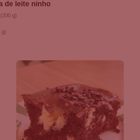
a de leite ninho
 (200 g)
 g)