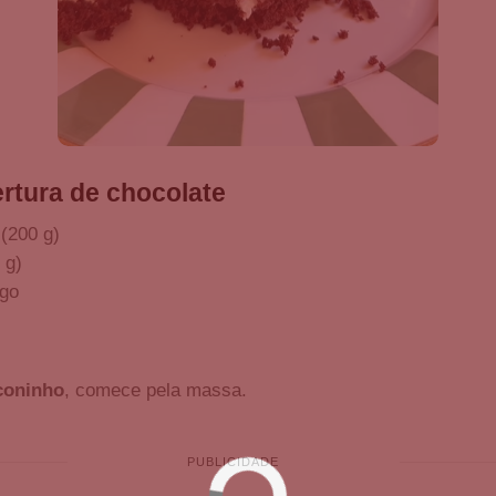
ertura de chocolate
 (200 g)
 g)
rgo
coninho
, comece pela massa.