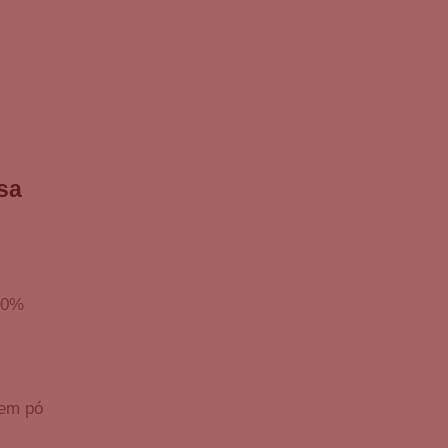
sa
50%
 em pó