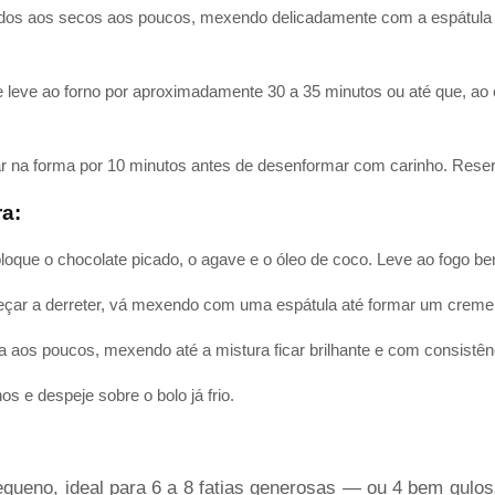
ados aos secos aos poucos, mexendo delicadamente com a espátula 
leve ao forno por aproximadamente 30 a 35 minutos ou até que, ao enf
riar na forma por 10 minutos antes de desenformar com carinho. Rese
ra:
que o chocolate picado, o agave e o óleo de coco. Leve ao fogo be
çar a derreter, vá mexendo com uma espátula até formar um creme 
ua aos poucos, mexendo até a mistura ficar brilhante e com consistên
os e despeje sobre o bolo já frio.
queno, ideal para 6 a 8 fatias generosas — ou 4 bem gulos