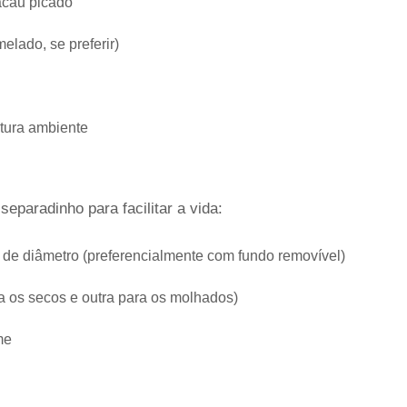
acau picado
elado, se preferir)
tura ambiente
eparadinho para facilitar a vida:
 de diâmetro (preferencialmente com fundo removível)
a os secos e outra para os molhados)
me