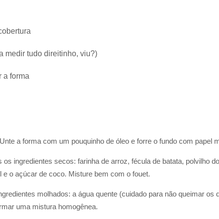
cobertura
 medir tudo direitinho, viu?)
r a forma
Unte a forma com um pouquinho de óleo e forre o fundo com papel m
 os ingredientes secos: farinha de arroz, fécula de batata, polvilho 
el e o açúcar de coco. Misture bem com o fouet.
ingredientes molhados: a água quente (cuidado para não queimar os ded
ormar uma mistura homogênea.