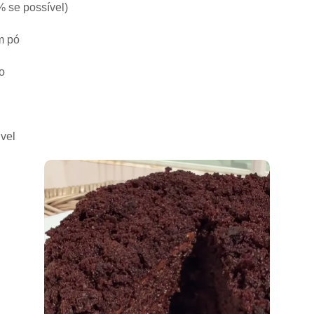
 se possível)
m pó
o
úvel