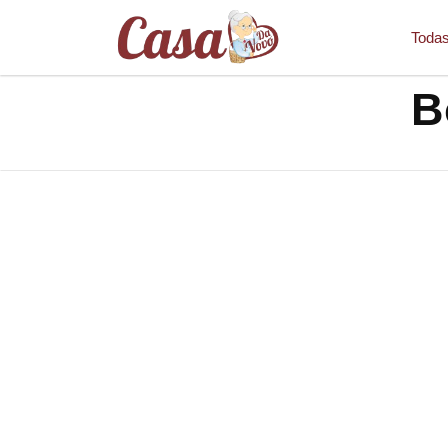
Todas
B