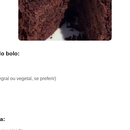
o bolo:
egral ou vegetal, se preferir)
a: