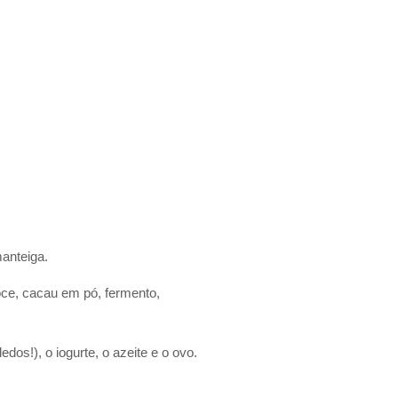
anteiga.
doce, cacau em pó, fermento,
os!), o iogurte, o azeite e o ovo.