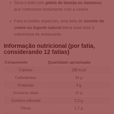
Sirva o bolo com
geleia de laranja ou damasco
,
que contrastam lindamente com a canela.
Para ocasiões especiais, uma bola de
sorvete de
creme ou iogurte natural
eleva esse bolo à
sobremesa de restaurante.
Informação nutricional (por fatia,
considerando 12 fatias)
Componente
Quantidade aproximada
Calorias
285 kcal
Carboidratos
34 g
Proteínas
4 g
Gorduras totais
15 g
Gordura saturada
2,2 g
Fibras
1,7 g