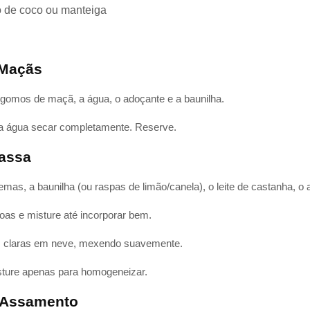
o de coco ou manteiga
 Maçãs
gomos de maçã, a água, o adoçante e a baunilha.
a água secar completamente. Reserve.
Massa
mas, a baunilha (ou raspas de limão/canela), o leite de castanha, o 
oas e misture até incorporar bem.
s claras em neve, mexendo suavemente.
sture apenas para homogeneizar.
 Assamento