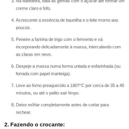
Na batedeira, bata as gemas com o açúcar até formar um
creme claro e fofo.
Acrescente a essência de baunilha e o leite morno aos
poucos.
Peneire a farinha de trigo com o fermento e vá
incorporando delicadamente à massa, intercalando com
as claras em neve.
Despeje a massa numa forma untada e enfarinhada (ou
forrada com papel manteiga).
Leve ao forno preaquecido a 180?°C por cerca de 35 a 40
minutos, ou até o palito sair limpo.
Deixe esfriar completamente antes de cortar para
rechear.
2. Fazendo o crocante: