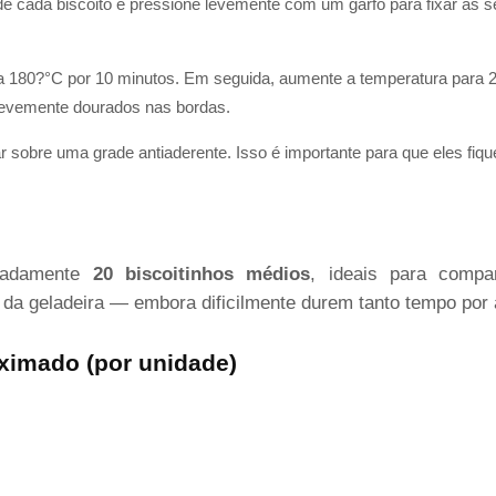
de cada biscoito e pressione levemente com um garfo para fixar as
 a 180?°C por 10 minutos. Em seguida, aumente a temperatura para 
 levemente dourados nas bordas.
iar sobre uma grade antiaderente. Isso é importante para que eles fiq
imadamente
20 biscoitinhos médios
, ideais para compa
a da geladeira — embora dificilmente durem tanto tempo por 
oximado (por unidade)