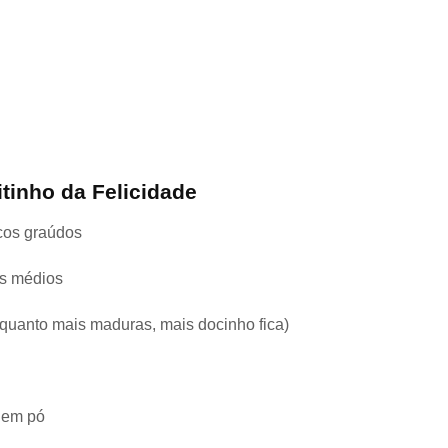
itinho da Felicidade
ocos graúdos
os médios
uanto mais maduras, mais docinho fica)
a em pó