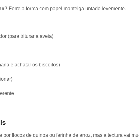
one?
Forre a forma com papel manteiga untado levemente.
or (para triturar a aveia)
ana e achatar os biscoitos)
ionar)
derente
is
da por flocos de quinoa ou farinha de arroz, mas a textura vai 