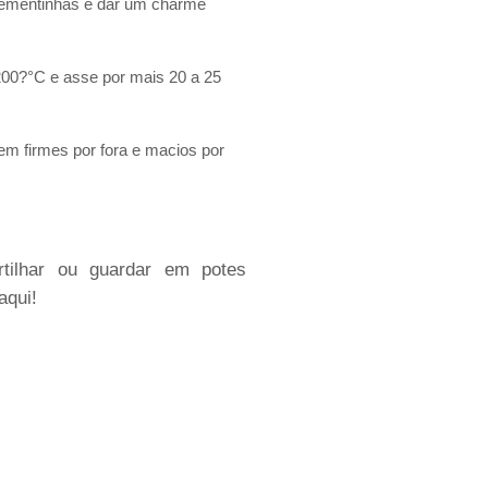
 sementinhas e dar um charme
200?°C e asse por mais 20 a 25
uem firmes por fora e macios por
rtilhar ou guardar em potes
aqui!