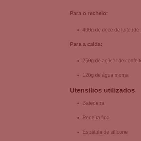
Para o recheio:
400g de doce de leite (de 
Para a calda:
250g de açúcar de confeit
120g de água morna
Utensílios utilizados
Batedeira
Peneira fina
Espátula de silicone