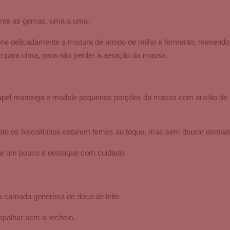
ente as gemas, uma a uma.
cione delicadamente a mistura de amido de milho e fermento, mexen
o para cima, para não perder a aeração da massa.
pel manteiga e modele pequenas porções da massa com auxílio de u
até os biscoitinhos estarem firmes ao toque, mas sem dourar demais
riar um pouco e destaque com cuidado.
camada generosa de doce de leite.
spalhar bem o recheio.