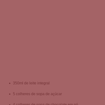
350ml de leite integral
5 colheres de sopa de açúcar
4 colheres de sopa de chocolate em pó